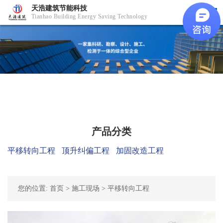
天浩建筑节能科技
Tianhao Building Energy Saving Technology
产品分类
平移转向工程
顶升纠偏工程
加固改造工程
您的位置:
首页
>
施工现场
>
平移转向工程