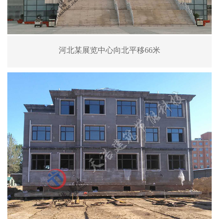
河北某展览中心向北平移66米