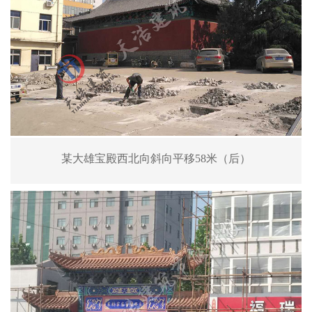
某大雄宝殿西北向斜向平移58米（后）